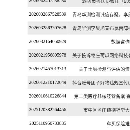
潍坊市兽医协会在（2025）
2026042457538530
青岛华测检测诚信存疑，李昊
2026032867528539
青岛华测李昊旭宣布氯丙醇标
2026032863397628
数据咨询
2026032164050929
关于投诉枣庄莓瓜网络科技有
2026021956805978
关于土壤检测与评估的资
2026021457013313
抖音账号团子好物违规宣传山
2026012210172049
第二类医疗器械经营备案 查
2026010610226844
市中区孟庄镇德福堂大
2025120382564456
车买保险难
2025110950733835