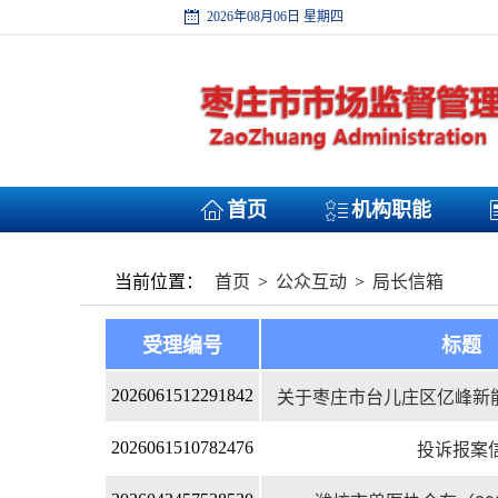
2026年08月06日 星期四
首页
机构职能
首页
公众互动
局长信箱
当前位置：
>
>
受理编号
标题
关于枣庄市台儿庄区亿峰新能
2026061512291842
投诉报案
2026061510782476