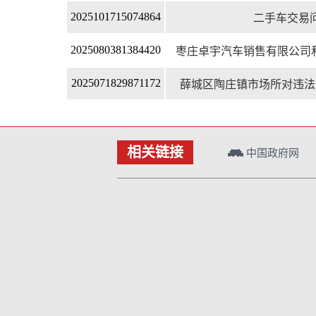
二手车交易
2025101715074864
枣庄卓宇汽车销售有限公司和
2025080381384420
薛城区陶庄镇市场所对违法
2025071829871172
总计
10
页, 当前是
相关链接
中国政府网