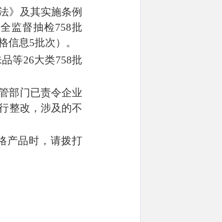
法》及其实施条例
安全监督抽检
758
批
格信息
5
批次）。
味品等
26
大类
758
批
管部门已责令企业
行整改，涉及的不
格产品时，请拨打