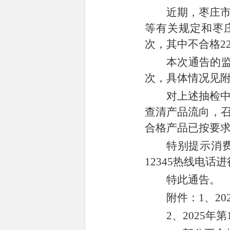
近期，枣庄
等有关规定和枣
次，其中不合格
2
本次通告的
次
，具体情况见
对上述抽检
查清产品流向，
合格产品已按要
特别提示消
12345
热线电话进
特此通告。
附件：
1
、
20
2
、
2025
年第